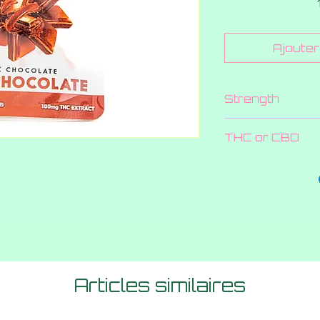
Ajouter 
Strength
100 MG
THC or CBD
THC
Articles similaires