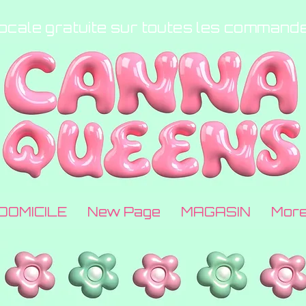
locale gratuite sur toutes les command
DOMICILE
New Page
MAGASIN
Mor