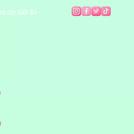
es de 60 $+
e