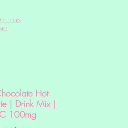
RICTON
ING
Chocolate Hot
e | Drink Mix |
C 100mg