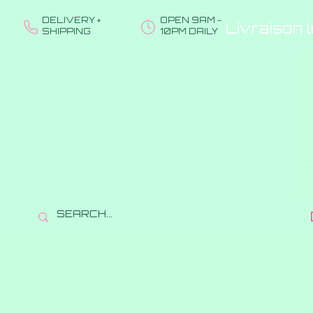
DELIVERY +
OPEN 9AM -
Livraison 
SHIPPING
10PM DAILY