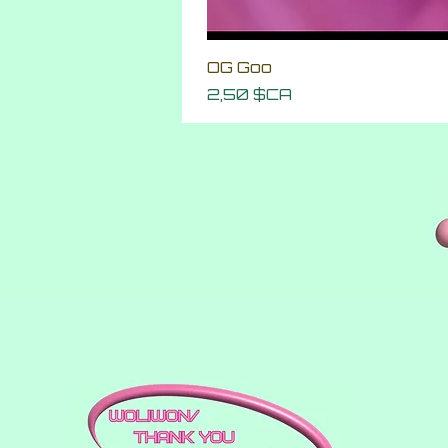
OG Goo
Prix
2,50 $CA