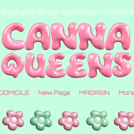
locale gratuite sur toutes les command
DOMICILE
New Page
MAGASIN
Mor