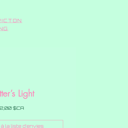
RICTON
ING
tter’s Light
Prix
2,00 $CA
à la liste d'envies