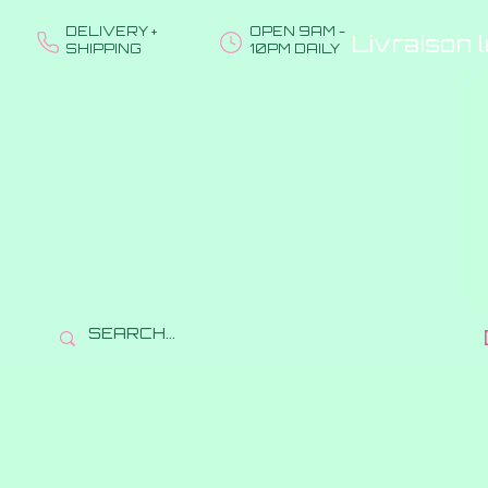
DELIVERY +
OPEN 9AM -
Livraison 
SHIPPING
10PM DAILY