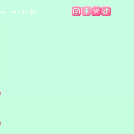
es de 60 $+
e