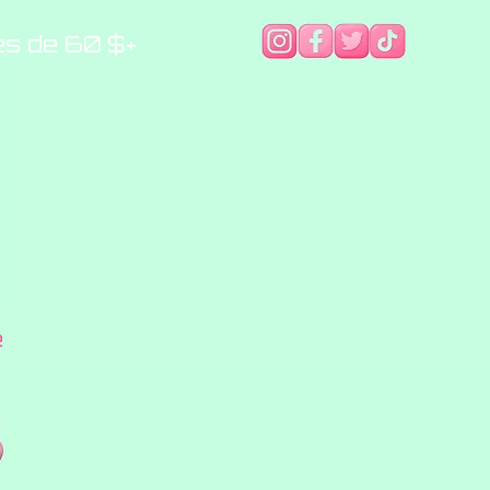
es de 60 $+
e