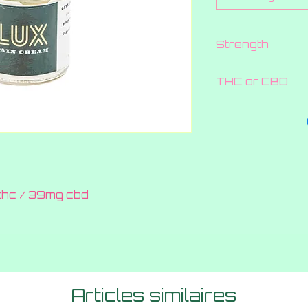
Strength
350 MG
THC or CBD
Both
hc / 39mg cbd
Articles similaires