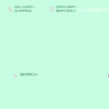
DELIVERY +
OPEN 9AM -
Livraison 
SHIPPING
10PM DAILY