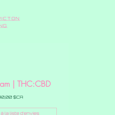
RICTON
ING
eam | THC:CBD
Prix
40,00 $CA
à la liste d'envies