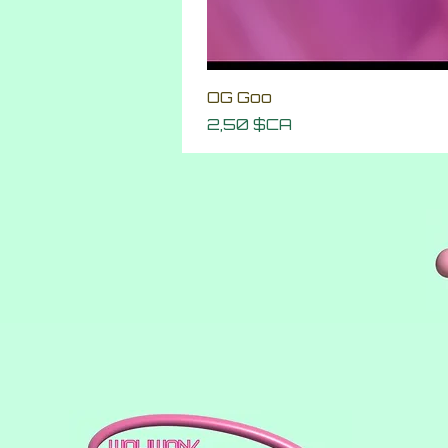
OG Goo
Prix
2,50 $CA