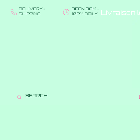
DELIVERY +
OPEN 9AM -
Livraison 
SHIPPING
10PM DAILY