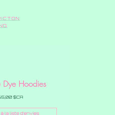
RICTON
ING
 Dye Hoodies
Prix
65,00 $CA
à la liste d'envies