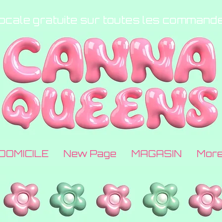
locale gratuite sur toutes les command
DOMICILE
New Page
MAGASIN
Mor