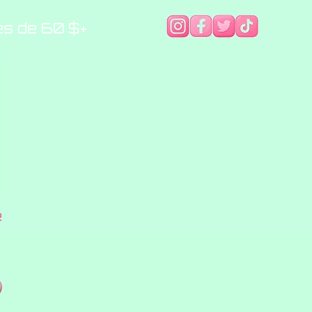
es de 60 $+
e