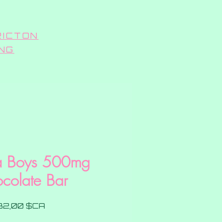
RICTON
ING
a Boys 500mg
colate Bar
Prix
32,00 $CA