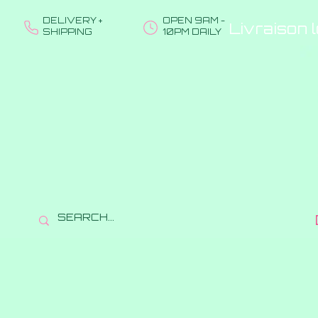
DELIVERY +
OPEN 9AM -
Livraison 
SHIPPING
10PM DAILY