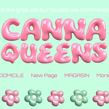
locale gratuite sur toutes les command
DOMICILE
New Page
MAGASIN
Mor