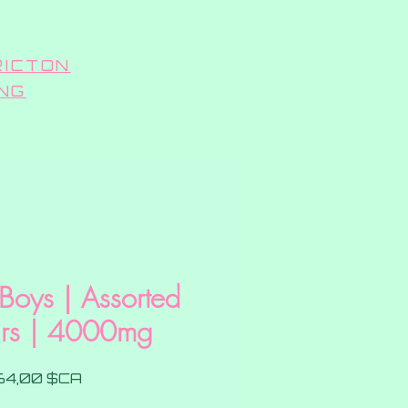
RICTON
ING
Boys | Assorted
urs | 4000mg
Prix
64,00 $CA