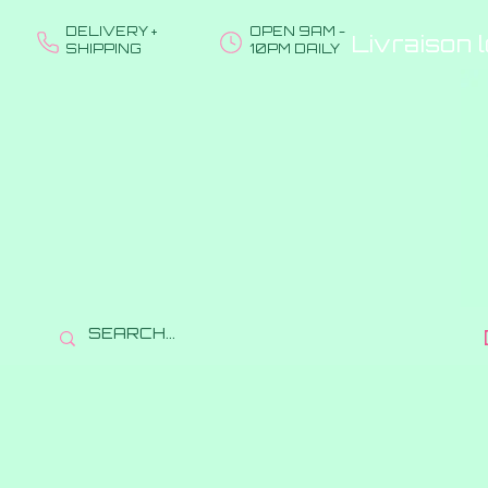
DELIVERY +
OPEN 9AM -
Livraison 
SHIPPING
10PM DAILY