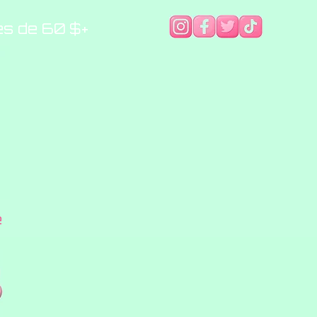
es de 60 $+
e